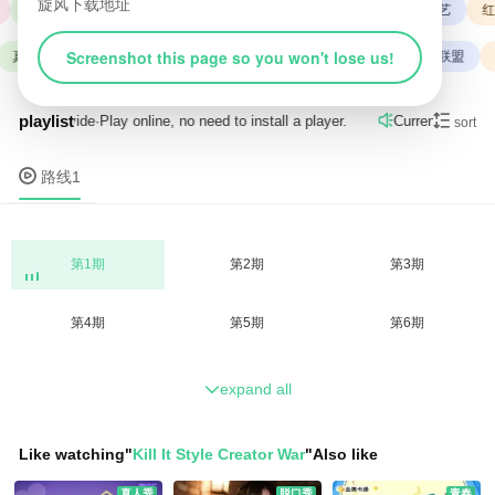
旋风下载地址
火影忍者
复仇者联盟
真人秀
战狼
综艺
日韩综艺
红
Screenshot this page so you won't lose us!
真人秀
变形金刚
火影忍者
日韩综艺
综艺
复仇者联盟
playlist

y
路线1
provide
·
Play online, no need to install a player.
Current resource

sort

路线1
第1期
第2期
第3期
第4期
第5期
第6期
expand all

Like watching
"
Kill It Style Creator War
"
Also like
真人秀
脱口秀
青春