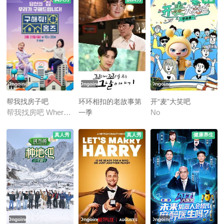
Ongoing
Ongoing
Ongoing
帮我找房子吧
环环相扣的老故事第
开“麦”大笑吧
一季
帮我找房吧 Where is My Home
No
一个接一个的那天的故事 第一季
真人秀
真人秀
健康养生
Ongoing
Ongoing
Ongoing