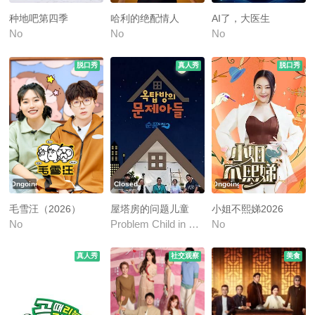
种地吧第四季
哈利的绝配情人
AI了，大医生
No
No
No
脱口秀
真人秀
脱口秀
Ongoing
Closed
Ongoing
毛雪汪（2026）
屋塔房的问题儿童
小姐不熙娣2026
No
Problem Child in House The Problems of t
No
真人秀
社交观察
美食