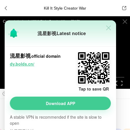

Kill It Style Creator War


Current playback:
Kill It Style Creator War - 第1期
流星影视
Latest notice
提醒
不要轻易相信视频中的广告，谨防上当受骗!
如果无法播放请重新刷新页面，或者切换线路。
流星影视
official domain
视频载入速度跟网速有关，请耐心等待几秒钟。
dy.bolds.cn/
Tap to save QR



Prev
Next

Download APP
Kill It Style Creator War
introduction

A stable VPN is recommended if the site is slow to
9.0
2026
韩国
真人秀
日韩综艺
综艺
open