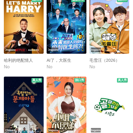
Ongoing
Ongoing
Ongoing
哈利的绝配情人
AI了，大医生
毛雪汪（2026）
No
No
No
真人秀
脱口秀
真人秀
Closed
Ongoing
Ongoing