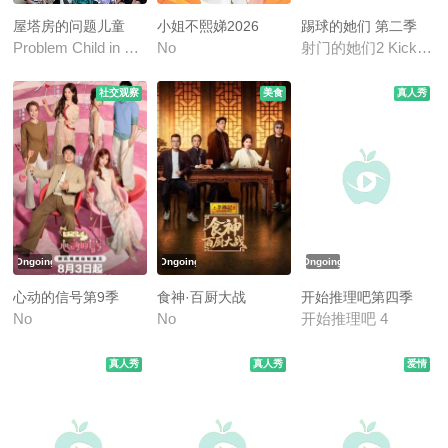
屋塔房的问题儿童
小姐不熙娣2026
踢球的她们 第二季
Problem Child in House The Problems of the Rooftop Room
No
射门的她们2 Kick a Goa
社交观察
美食
真人秀
Ongoing
Ongoing
Ongoing
心动的信号第9季
食神·百厨大战
开始推理吧第四季
No
No
开始推理吧 4
真人秀
真人秀
爱情