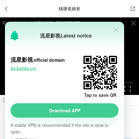

钱塘老娘舅


Current playback:
钱塘老娘舅 - 第20260515期
流星影视
Latest notice
提醒
不要轻易相信视频中的广告，谨防上当受骗!
如果无法播放请重新刷新页面，或者切换线路。
流星影视
official domain
视频载入速度跟网速有关，请耐心等待几秒钟。
dy.bolds.cn/
Tap to save QR



Prev
Next

Download APP
钱塘老娘舅
introduction

A stable VPN is recommended if the site is slow to
2.0
2009
中国大陆
真人秀
大陆综艺
综艺
open