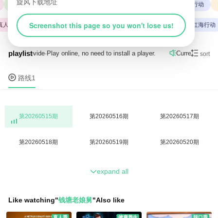
旋风下载地址
变形金刚
复仇者联盟
火影忍者
综艺
战狼
红海行动
Screenshot this page so you won't lose us!
人秀
火影忍者
大陆综艺
战狼
综艺
变形金刚
红海行动
playlist

by
路线1
provide
·
Play online, no need to install a player.
Current resourc

sort

路线1
第20260515期
第20260516期
第20260517期
第20260518期
第20260519期
第20260520期
expand all

Like watching
"
钱塘老娘舅
"
Also like
真人秀
健康养生
脱口秀