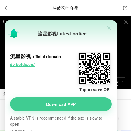

斗破苍穹 年番


Current playback:
斗破苍穹 年番 - 第01集
流星影视
Latest notice
提醒
不要轻易相信视频中的广告，谨防上当受骗!
如果无法播放请重新刷新页面，或者切换线路。
流星影视
official domain
视频载入速度跟网速有关，请耐心等待几秒钟。
dy.bolds.cn/
Tap to save QR



Prev
Next

Download APP
斗破苍穹 年番
introduction

A stable VPN is recommended if the site is slow to
3.0
2022
中国大陆
动画
奇幻
冒险
中国动漫
open