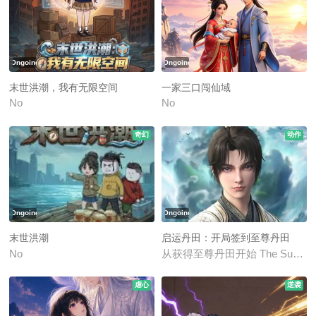
Ongoing
Ongoing
末世洪潮，我有无限空间
一家三口闯仙域
No
No
奇幻
动作
Ongoing
Ongoing
末世洪潮
启运丹田：开局签到至尊丹田
No
从获得至尊丹田开始 The Supreme 
虐心
逆袭