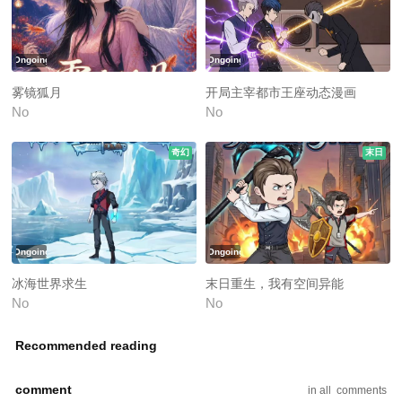
Ongoing
Ongoing
雾镜狐月
开局主宰都市王座动态漫画
No
No
奇幻
末日
Ongoing
Ongoing
冰海世界求生
末日重生，我有空间异能
No
No
Recommended reading
comment
in all
comments