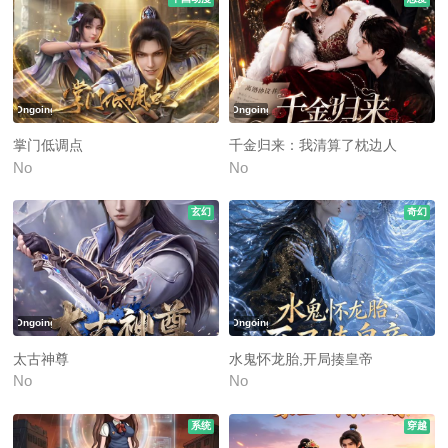
Ongoing
Ongoing
掌门低调点
千金归来：我清算了枕边人
No
No
玄幻
奇幻
Ongoing
Ongoing
太古神尊
水鬼怀龙胎,开局揍皇帝
No
No
系统
穿越