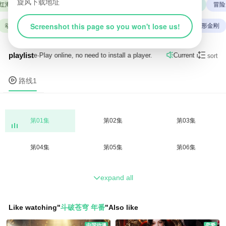
旋风下载地址
红海行动
动画
变形金刚
奇幻
中国动漫
复仇者联盟
冒险
Screenshot this page so you won't lose us!
动画
奇幻
战狼
复仇者联盟
红海行动
冒险
变形金刚
playlist

路线1
provide
·
Play online, no need to install a player.
Current resource b

sort

路线1
第01集
第02集
第03集
第04集
第05集
第06集
expand all

Like watching
"
斗破苍穹 年番
"
Also like
中国动漫
恋爱