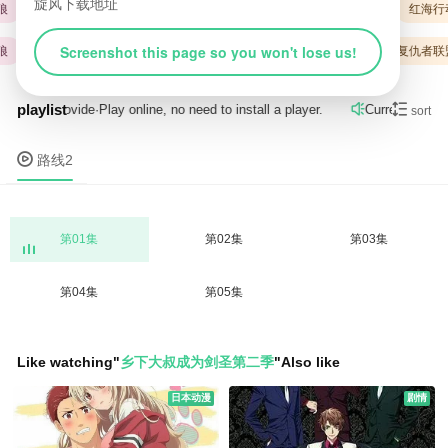
旋风下载地址
变形金刚
日韩动漫
动画
火影忍者
复仇者联盟
红海行
Screenshot this page so you won't lose us!
日韩动漫
红海行动
动画
变形金刚
火影忍者
复仇者联
playlist

 by
路线2
provide
·
Play online, no need to install a player.
Current resour

sort

路线2
第01集
第02集
第03集
第04集
第05集
Like watching
"
乡下大叔成为剑圣第二季
"
Also like
日本动漫
剧情