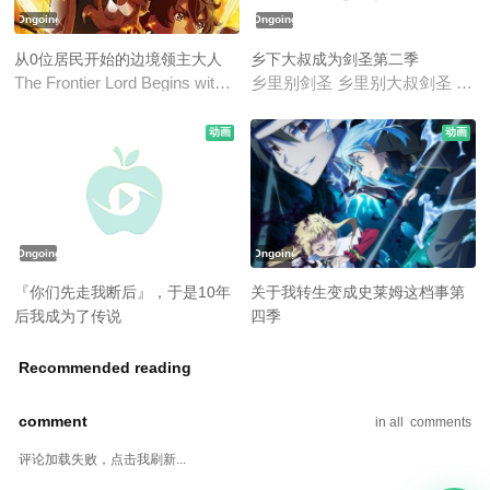
Ongoing
Ongoing
从0位居民开始的边境领主大人
乡下大叔成为剑圣第二季
The Frontier Lord Begins with Zero Subjects
乡里别剑圣 乡里别大叔剑圣 片田舎のおっさ
动画
动画
Ongoing
Ongoing
『你们先走我断后』，于是10年
关于我转生变成史莱姆这档事第
后我成为了传说
四季
你们先走我断后 说这边交给我你们先走以后十年过去成了传说。 I Became a Leg
転生したらスライムだった件 第4期 That Ti
Recommended reading
comment
in all
comments
评论加载失败，点击我刷新...