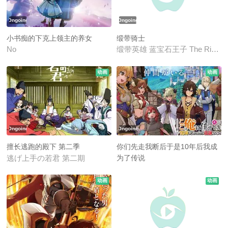
Ongoing
Ongoing
小书痴的下克上领主的养女
缎带骑士
No
缎带英雄 蓝宝石王子 The Ribbon 
动画
动画
Ongoing
Ongoing
擅长逃跑的殿下 第二季
你们先走我断后于是10年后我成
为了传说
逃げ上手の若君 第二期
I Became a Legend after My 10 
动画
动画