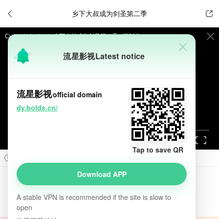

乡下大叔成为剑圣第二季


Current playback:
乡下大叔成为剑圣第二季 - 第01集
流星影视
Latest notice
提醒
不要轻易相信视频中的广告，谨防上当受骗!
如果无法播放请重新刷新页面，或者切换线路。
流星影视
official domain
视频载入速度跟网速有关，请耐心等待几秒钟。
dy.bolds.cn/
Tap to save QR



Prev
Next

Download APP
乡下大叔成为剑圣第二季
introduction

A stable VPN is recommended if the site is slow to
7.0
2026
日本
动画
日韩动漫
open