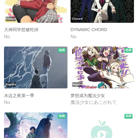
Closed
Closed
大神同学想被吃掉
DYNAMIC CHORD
No
No
动画
动画
Ongoing
Ongoing
水边之夜第一季
梦想成为魔法少女
No
魔法少女にあこがれて
动画
动画