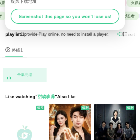
旋风下载地址
影忍者
短剧
红海行动
战狼
复仇者联盟
变形金刚
火影忍
Screenshot this page so you won't lose us!
复仇者联盟
战狼
红海行动
变形金刚
短剧
火影忍者
playlist

urce by
路线1
provide
·
Play online, no need to install a player.
Current re

sort

路线1
全集完结
Like watching
"
甜吻驯养
"
Also like
短片
短剧
短剧