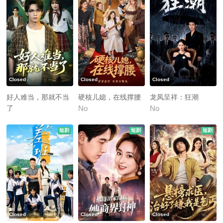
Closed
Closed
Closed
好人难当，那就不当
硬核儿媳，在线撑腰
龙凤呈祥：狂潮
了
No
No
No
短剧
短剧
短剧
Closed
Closed
Closed