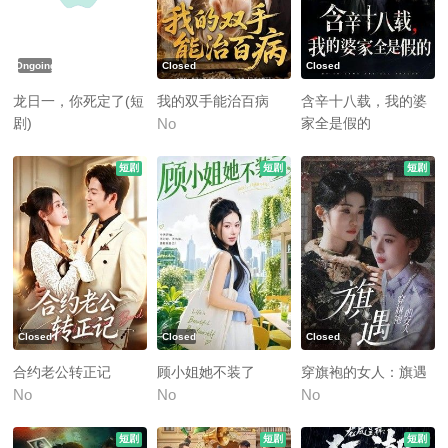
Ongoing
Closed
Closed
龙日一，你死定了(短
我的双手能治百病
含辛十八载，我的婆
剧)
家全是假的
No
龙日一 你死定了(短剧)
No
短剧
短剧
短剧
Closed
Closed
Closed
合约老公转正记
顾小姐她不装了
穿旗袍的女人：旗遇
No
No
No
短剧
短剧
短剧