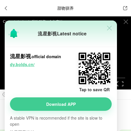

甜吻驯养


Current playback:
甜吻驯养 - 全集完结
流星影视
Latest notice
提醒
不要轻易相信视频中的广告，谨防上当受骗!
如果无法播放请重新刷新页面，或者切换线路。
流星影视
official domain
视频载入速度跟网速有关，请耐心等待几秒钟。
dy.bolds.cn/
Tap to save QR



Prev
Next

Download APP
甜吻驯养
introduction

A stable VPN is recommended if the site is slow to
2.0
2026
中国大陆
短剧
open