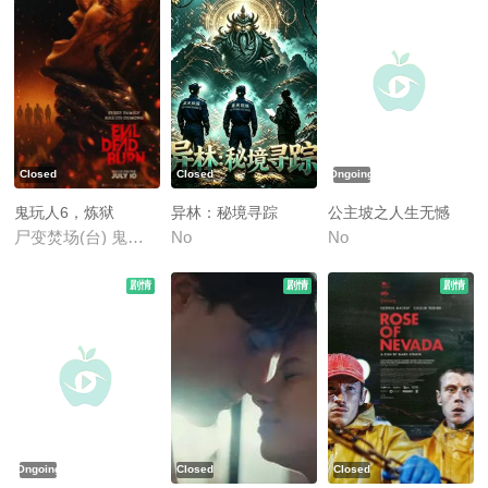
Closed
Closed
Ongoing
鬼玩人6，炼狱
异林：秘境寻踪
公主坡之人生无憾
尸变焚场(台) 鬼玩人6：燃烧 鬼玩人崛起衍生电影
No
No
剧情
剧情
剧情
Ongoing
Closed
Closed