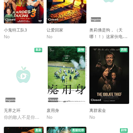
Closed
Closed
Ongoing
小鬼特工队3
让爱回家
奥莉佛是狗，（天
哪！！）这家伙电影
No
No
版
No
喜剧
剧情
西部
Ongoing
Closed
Closed
无界之环
废用身
离群索金
你的敵人不是你的敵人(台)
No
No
悬疑
悬疑犯罪
剧情