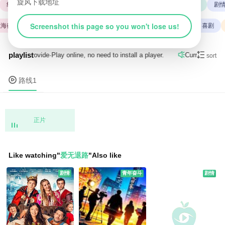
旋风下载地址
红海行动
喜剧
战狼
剧情片
变形金刚
复仇者联盟
剧情
Screenshot this page so you won't lose us!
海行动
剧情
火影忍者
复仇者联盟
战狼
剧情片
喜剧
playlist

e by
路线1
provide
·
Play online, no need to install a player.
Current resour

sort

路线1
正片
Like watching
"
爱无退路
"
Also like
剧情
青年奋斗
剧情