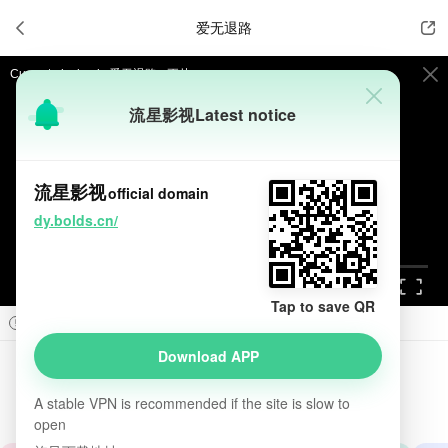

爱无退路


Current playback:
爱无退路 - 正片
流星影视
Latest notice
提醒
不要轻易相信视频中的广告，谨防上当受骗!
如果无法播放请重新刷新页面，或者切换线路。
流星影视
official domain
视频载入速度跟网速有关，请耐心等待几秒钟。
dy.bolds.cn/
Tap to save QR



Prev
Next

Download APP
爱无退路
introduction

A stable VPN is recommended if the site is slow to
1.0
2026
法国
剧情
喜剧
剧情片
open